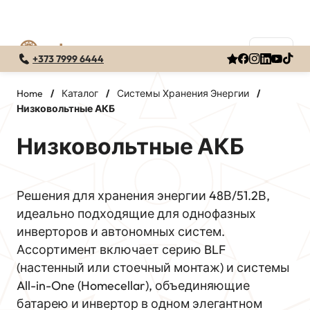
+373 7999 6444
Перейти
к
Home
/
Каталог
/
Системы Хранения Энергии
/
Низковольтные АКБ
содержимому
Низковольтные АКБ
Решения для хранения энергии 48В/51.2В,
идеально подходящие для однофазных
инверторов и автономных систем.
Ассортимент включает серию BLF
(настенный или стоечный монтаж) и системы
All-in-One (Homecellar), объединяющие
батарею и инвертор в одном элегантном