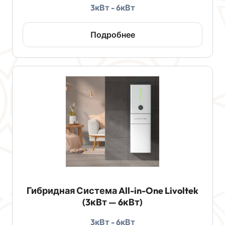
3кВт - 6кВт
Подробнее
Гибридная Система All-in-One Livoltek
(3кВт — 6кВт)
3кВт - 6кВт