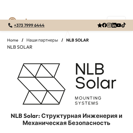
+373 7999 6444
Перейти
к
Home
/
Наши партнеры
/
NLB SOLAR
NLB SOLAR
содержимому
NLB Solar: Структурная Инженерия и
Механическая Безопасность