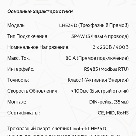
Основные характеристики
Модель:
LHE34D (Трехфазный Прямой)
Тип Подключения:
3P4W (3 Фазы 4 провода)
Номинальное Напряжение:
3 x 230В / 400В
Макс. Ток:
80 А (Прямое подключение)
Интерфейс:
RS485 (Modbus RTU)
Точность:
Класс 1 (Активная Энергия)
Скорость Обновления:
< 100мс (Быстрый отклик)
Монтаж:
DIN-рейка (35мм)
Сертификаты:
CE, MID, RoHS
Трехфазный смарт-счетчик Livoltek LHE34D —
идеальное решение для мониторинга трехфазных