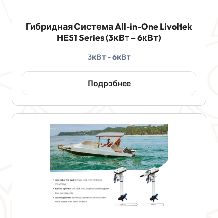
Гибридная Система All-in-One Livoltek
HES1 Series (3кВт – 6кВт)
3кВт - 6кВт
Подробнее