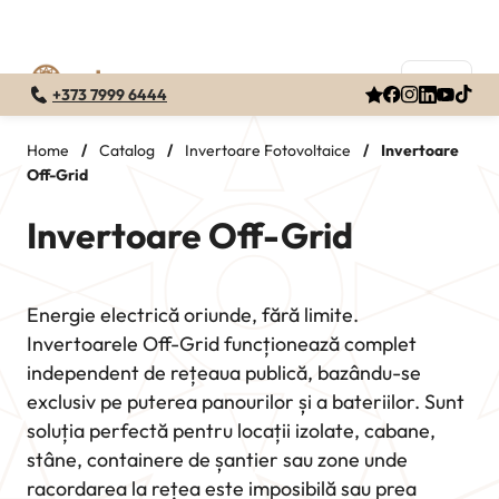
+373 7999 6444
Skip
to
Home
/
Catalog
/
Invertoare Fotovoltaice
/
Invertoare
Off-Grid
content
Invertoare Off-Grid
Energie electrică oriunde, fără limite.
Invertoarele Off-Grid funcționează complet
independent de rețeaua publică, bazându-se
exclusiv pe puterea panourilor și a bateriilor. Sunt
soluția perfectă pentru locații izolate, cabane,
stâne, containere de șantier sau zone unde
racordarea la rețea este imposibilă sau prea