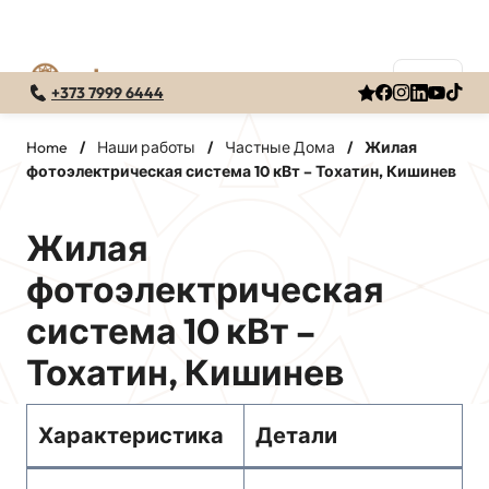
+373 7999 6444
Перейти
к
Home
/
Наши работы
/
Частные Дома
/
Жилая
фотоэлектрическая система 10 кВт – Тохатин, Кишинев
содержимому
Жилая
фотоэлектрическая
система 10 кВт –
Тохатин, Кишинев
Характеристика
Детали