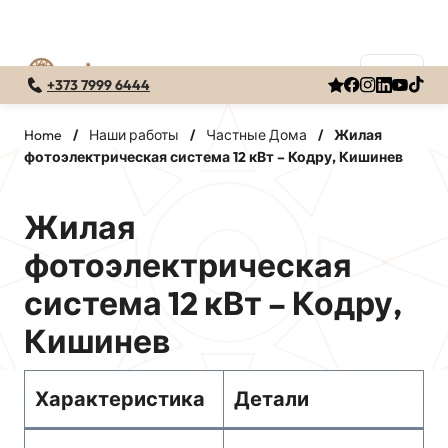
+373 7999 6444
Перейти
к
Home
/
Наши работы
/
Частные Дома
/
Жилая
фотоэлектрическая система 12 кВт – Кодру, Кишинев
содержимому
Жилая
фотоэлектрическая
система 12 кВт – Кодру,
Кишинев
Характеристика
Детали