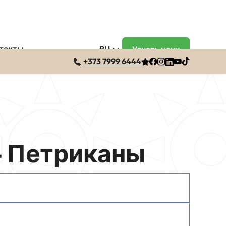
такты
RU
Узнать цену
+373 7999 6444
– Петриканы