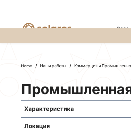
О нас
Перейти
к
содержимому
Home
/
Наши работы
/
Коммерция и Промышленно
Промышленная 
Характеристика
Локация