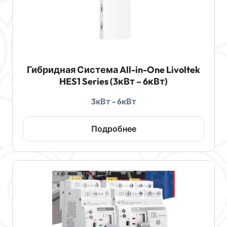
Гибридная Система All-in-One Livoltek
HES1 Series (3кВт – 6кВт)
3кВт - 6кВт
Подробнее