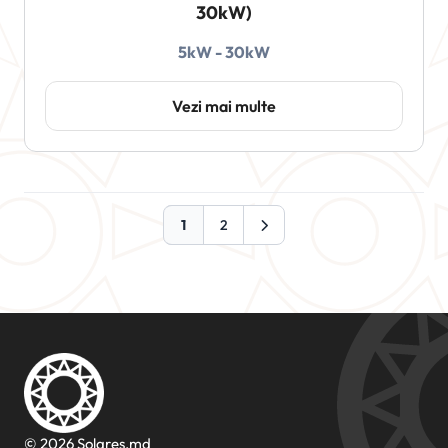
30kW)
5kW - 30kW
Vezi mai multe
1
2
© 2026 Solares.md