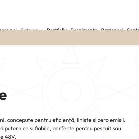
spre noi
Catalog
Portfoliu
Evenimente
Parteneri
Cont
e
i, concepute pentru eficiență, liniște și zero emisii.
puternice și fiabile, perfecte pentru pescuit sau
de 48V.