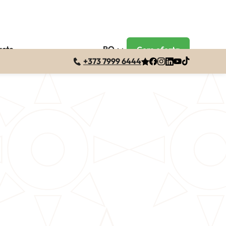
acte
RO
Cere oferta
+373 7999 6444