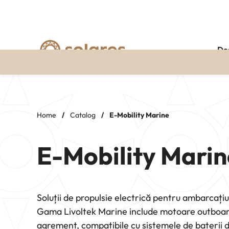
De
Skip
to
content
Home
/
Catalog
/
E-Mobility Marine
E-Mobility Marin
Soluții de propulsie electrică pentru ambarcațiun
Gama Livoltek Marine include motoare outboard 
agrement, compatibile cu sistemele de baterii 