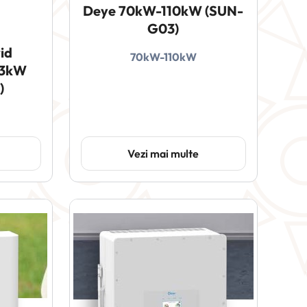
Deye 70kW-110kW (SUN-
G03)
id
70kW-110kW
 3kW
)
Vezi mai multe