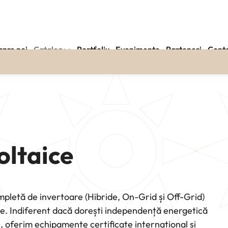
spre noi
Catalog
Portfoliu
Evenimente
Parteneri
Cont
oltaice
ompletă de invertoare (Hibride, On-Grid și Off-Grid)
te. Indiferent dacă dorești independență energetică
, oferim echipamente certificate internațional și