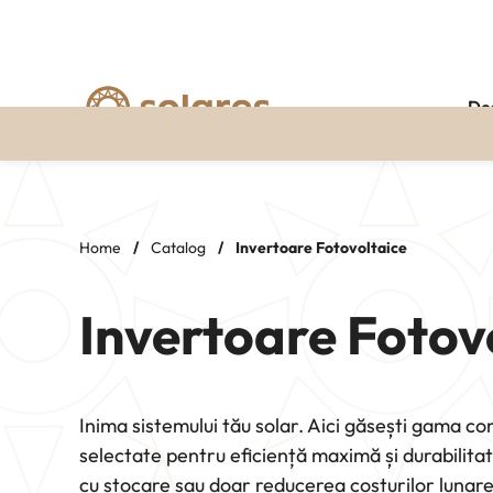
De
Skip
to
content
Home
/
Catalog
/
Invertoare Fotovoltaice
Invertoare Fotov
Inima sistemului tău solar. Aici găsești gama c
selectate pentru eficiență maximă și durabilita
cu stocare sau doar reducerea costurilor lunare