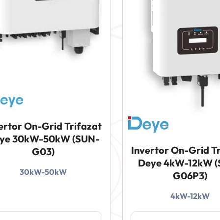
ertor On-Grid Trifazat
ye 30kW-50kW (SUN-
Invertor On-Grid T
G03)
Deye 4kW-12kW 
30kW-50kW
G06P3)
4kW-12kW