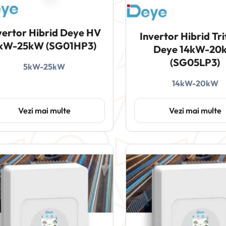
vertor Hibrid Deye HV
Invertor Hibrid Tr
kW-25kW (SG01HP3)
Deye 14kW-20
(SG05LP3)
5kW-25kW
14kW-20kW
Vezi mai multe
Vezi mai multe