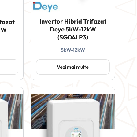
Invertor Hibrid Trifazat
ifazat
Deye 5kW-12kW
kW
(SG04LP3)
5kW-12kW
Vezi mai multe