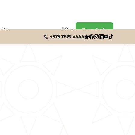
acte
RO
Cere oferta
+373 7999 6444