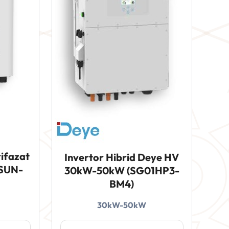
rifazat
Invertor Hibrid Deye HV
(SUN-
30kW-50kW (SG01HP3-
BM4)
30kW-50kW