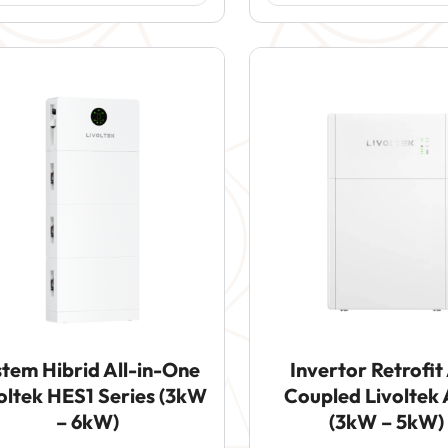
stem Hibrid All-in-One
Invertor Retrofit
oltek HES1 Series (3kW
Coupled Livoltek
– 6kW)
(3kW – 5kW)