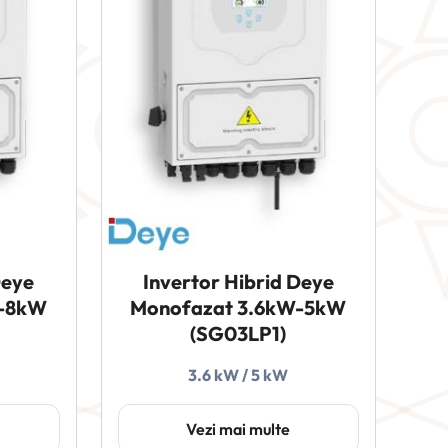
Deye
Invertor Hibrid Deye
W-8kW
Monofazat 3.6kW-5kW
(SG03LP1)
3.6 kW / 5 kW
Vezi mai multe