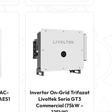
 AC-
Invertor On-Grid Trifazat
 AES1
Livoltek Seria GT3
Commercial (75kW –
125kW)