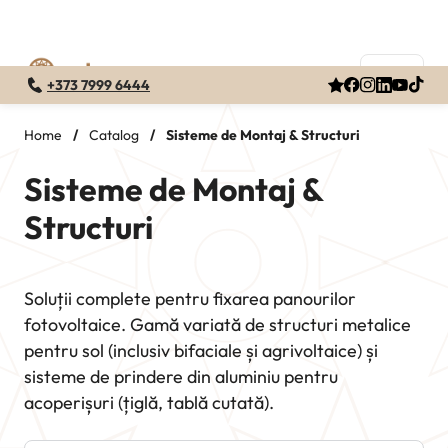
+373 7999 6444
Skip
to
Home
/
Catalog
/
Sisteme de Montaj & Structuri
content
Sisteme de Montaj &
Structuri
Soluții complete pentru fixarea panourilor
fotovoltaice. Gamă variată de structuri metalice
pentru sol (inclusiv bifaciale și agrivoltaice) și
sisteme de prindere din aluminiu pentru
acoperișuri (țiglă, tablă cutată).