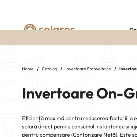
De
Skip
to
content
Home
/
Catalog
/
Invertoare Fotovoltaice
/
Invertoa
Invertoare On-G
Eficiență maximă pentru reducerea facturii la 
solară direct pentru consumul instantaneu și in
pentru compensare (Contorizare Netă). Este sol