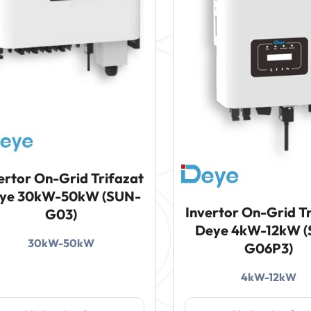
ertor On-Grid Trifazat
ye 30kW-50kW (SUN-
Invertor On-Grid T
G03)
Deye 4kW-12kW 
30kW-50kW
G06P3)
4kW-12kW