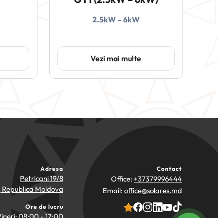
2.5kW – 6kW
Vezi mai multe
Adresa
Contact
Petricani 19/8
Office:
+37379996444
, Republica Moldova
Email:
office@solares.md
Ore de lucru
Vineri: 08:00 - 17:00