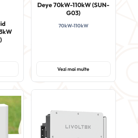
Deye 70kW-110kW (SUN-
G03)
id
70kW-110kW
 3kW
)
Vezi mai multe