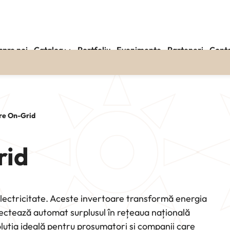
spre noi
Catalog
Portfoliu
Evenimente
Parteneri
Cont
re On-Grid
rid
electricitate. Aceste invertoare transformă energia
jectează automat surplusul în rețeaua națională
uția ideală pentru prosumatori și companii care