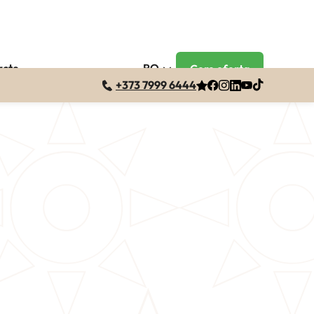
acte
RO
Cere oferta
+373 7999 6444