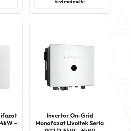
Vezi mai multe
rifazat
Invertor On-Grid
 (4kW –
Monofazat Livoltek Seria
GT1 (2.5kW – 6kW)