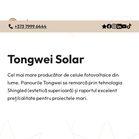
+373 7999 6444
Skip
to
content
Tongwei Solar
Cel mai mare producător de celule fotovoltaice din
lume. Panourile Tongwei se remarcă prin tehnologia
Shingled (estetică superioară) și raportul excelent
preț/calitate pentru proiectele mari.