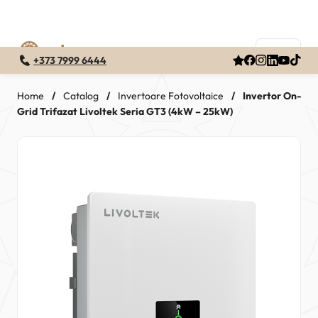
+373 7999 6444
Skip
to
Home
/
Catalog
/
Invertoare Fotovoltaice
/
Invertor On-
Grid Trifazat Livoltek Seria GT3 (4kW – 25kW)
content