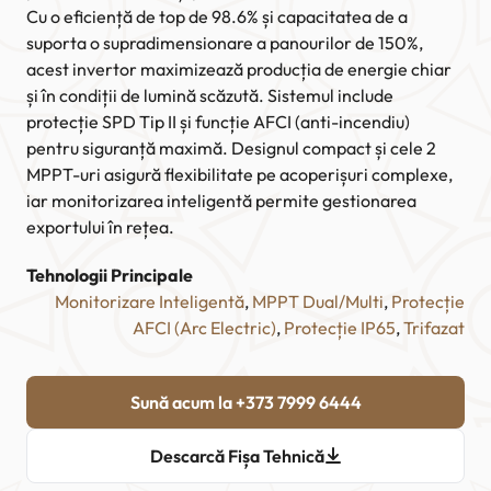
Cu o eficiență de top de 98.6% și capacitatea de a
suporta o supradimensionare a panourilor de 150%,
acest invertor maximizează producția de energie chiar
și în condiții de lumină scăzută. Sistemul include
protecție SPD Tip II și funcție AFCI (anti-incendiu)
pentru siguranță maximă. Designul compact și cele 2
MPPT-uri asigură flexibilitate pe acoperișuri complexe,
iar monitorizarea inteligentă permite gestionarea
exportului în rețea.
Tehnologii Principale
Monitorizare Inteligentă
, 
MPPT Dual/Multi
, 
Protecție
AFCI (Arc Electric)
, 
Protecție IP65
, 
Trifazat
Sună acum la +373 7999 6444
Descarcă Fișa Tehnică