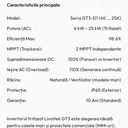
Caracteristicile principale
Model:
Seria GT3-D1 (4K … 25K)
Putere (AC):
4 kW – 25 kW (Trifazat)
Eficiență Max:
98.6%
MPPT (Trackere):
2 MPPT Independente
Supradimensionare DC:
150% (Panouri vs Invertor)
Ieșire AC (Overload):
110% (Generare continuă)
Răcire:
Naturală / Ventilator (modele mari)
Protecție:
IP65 (Exterior)
Garanție:
10 Ani (Standard)
Invertorul trifazat Livoltek GT3 este alegerea ideală
pentru casele mari și proiectele comerciale (IMM-uri).