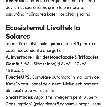
Beneficiu:
Captează energia maximă dimineața
devreme, seara târziu și în zilele înnorate,
asigurând încărcarea bateriilor chiar și iarna.
Ecosistemul Livoltek la
Solares
Importăm și distribuim gama completă pentru o
casă independentă energetic:
A. Invertoare Hibride (Monofazate & Trifazate)
Gamă:
3kW – 5kW (Mono) și 8kW – 20kW
(Trifazat).
Funcție UPS:
Comutare automată în mai puțin de
10ms în cazul penei de curent. Niciun echipament
din casă nu se va restarta.
Smart Modes:
Algoritmi inteligenți pentru „Self-
Consumption” (prioritizează consumul propriu) sau