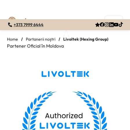
+373 7999 6444
Skip
to
Home
/
Partanerii noștri
/
Livoltek (Hexing Group)
Partener Oficial în Moldova
content