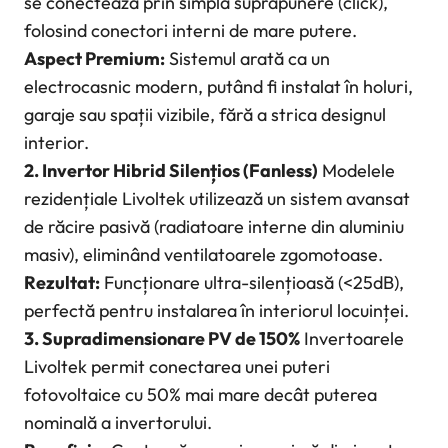
se conectează prin simpla suprapunere (click),
folosind conectori interni de mare putere.
Aspect Premium:
Sistemul arată ca un
electrocasnic modern, putând fi instalat în holuri,
garaje sau spații vizibile, fără a strica designul
interior.
2. Invertor Hibrid Silențios (Fanless)
Modelele
rezidențiale Livoltek utilizează un sistem avansat
de răcire pasivă (radiatoare interne din aluminiu
masiv), eliminând ventilatoarele zgomotoase.
Rezultat:
Funcționare ultra-silențioasă (<25dB),
perfectă pentru instalarea în interiorul locuinței.
3. Supradimensionare PV de 150%
Invertoarele
Livoltek permit conectarea unei puteri
fotovoltaice cu 50% mai mare decât puterea
nominală a invertorului.