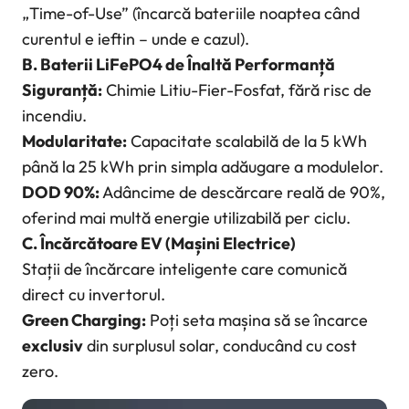
„Time-of-Use” (încarcă bateriile noaptea când
curentul e ieftin –
unde e cazul
).
B. Baterii LiFePO4 de Înaltă Performanță
Siguranță:
Chimie Litiu-Fier-Fosfat, fără risc de
incendiu.
Modularitate:
Capacitate scalabilă de la 5 kWh
până la 25 kWh prin simpla adăugare a modulelor.
DOD 90%:
Adâncime de descărcare reală de 90%,
oferind mai multă energie utilizabilă per ciclu.
C. Încărcătoare EV (Mașini Electrice)
Stații de încărcare inteligente care comunică
direct cu invertorul.
Green Charging:
Poți seta mașina să se încarce
exclusiv
din surplusul solar, conducând cu cost
zero.