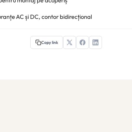
 pentru montaj pe acoperiș
uranțe AC și DC, contor bidirecțional
Copy link