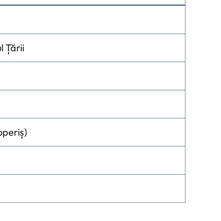
 Țării
periș)