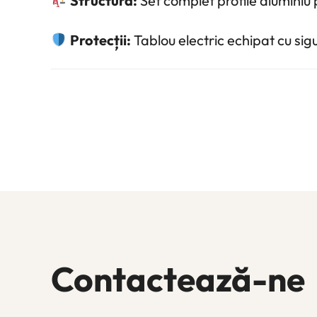
Structură:
Set complet profile aluminiu
Protecții:
Tablou electric echipat cu sig
Contactează-ne