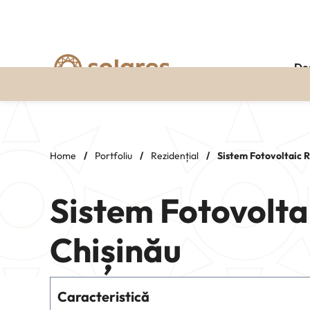
De
Skip
to
content
Home
/
Portfoliu
/
Rezidențial
/
Sistem Fotovoltaic R
Sistem Fotovolta
Chișinău
Caracteristică