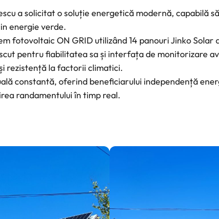
escu a solicitat o soluție energetică modernă, capabilă să
in energie verde.
stem fotovoltaic ON GRID utilizând 14 panouri Jinko Sol
ut pentru fiabilitatea sa și interfața de monitorizare av
i rezistență la factorii climatici.
lă constantă, oferind beneficiarului independență energ
rea randamentului în timp real.