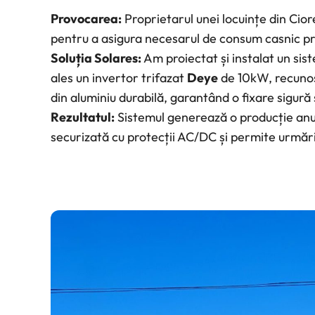
Provocarea:
Proprietarul unei locuințe din Cior
pentru a asigura necesarul de consum casnic pr
Soluția Solares:
Am proiectat și instalat un si
ales un invertor trifazat
Deye
de 10kW, recunosc
din aluminiu durabilă, garantând o fixare sigură ș
Rezultatul:
Sistemul generează o producție anua
securizată cu protecții AC/DC și permite urmări