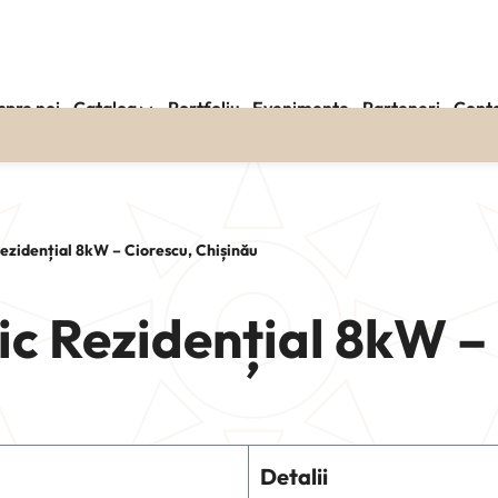
spre noi
Catalog
Portfoliu
Evenimente
Parteneri
Cont
ezidențial 8kW – Ciorescu, Chișinău
ic Rezidențial 8kW –
Detalii