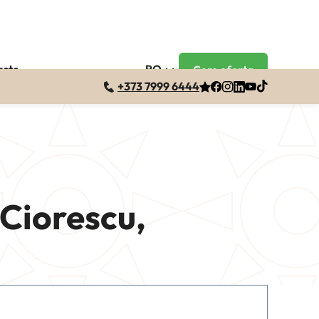
acte
RO
Cere oferta
+373 7999 6444
 Ciorescu,