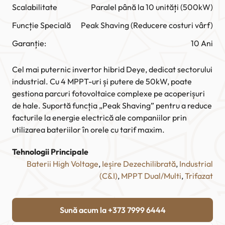
Scalabilitate
Paralel până la 10 unități (500kW)
Funcție Specială
Peak Shaving (Reducere costuri vârf)
Garanție:
10 Ani
Cel mai puternic invertor hibrid Deye, dedicat sectorului
industrial. Cu 4 MPPT-uri și putere de 50kW, poate
gestiona parcuri fotovoltaice complexe pe acoperișuri
de hale. Suportă funcția „Peak Shaving” pentru a reduce
facturile la energie electrică ale companiilor prin
utilizarea bateriilor în orele cu tarif maxim.
Tehnologii Principale
Baterii High Voltage
, 
Ieșire Dezechilibrată
, 
Industrial
(C&I)
, 
MPPT Dual/Multi
, 
Trifazat
Sună acum la +373 7999 6444