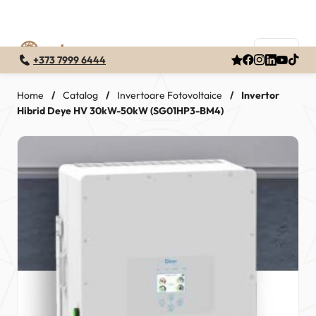
+373 7999 6444
Skip
to
Home
/
Catalog
/
Invertoare Fotovoltaice
/
Invertor
Hibrid Deye HV 30kW-50kW (SG01HP3-BM4)
content