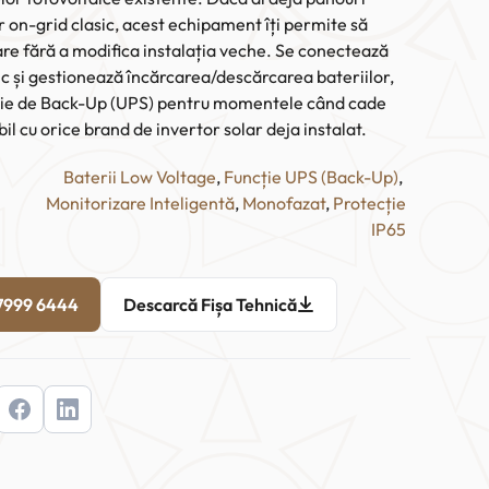
r on-grid clasic, acest echipament îți permite să
are fără a modifica instalația veche. Se conectează
ric și gestionează încărcarea/descărcarea bateriilor,
ție de Back-Up (UPS) pentru momentele când cade
l cu orice brand de invertor solar deja instalat.
Baterii Low Voltage
, 
Funcție UPS (Back-Up)
, 
Monitorizare Inteligentă
, 
Monofazat
, 
Protecție
IP65
 7999 6444
Descarcă Fișa Tehnică