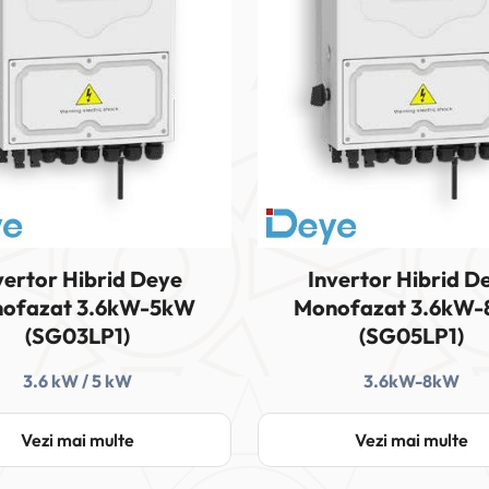
vertor Hibrid Deye
Invertor Hibrid D
ofazat 3.6kW-5kW
Monofazat 3.6kW
(SG03LP1)
(SG05LP1)
3.6 kW / 5 kW
3.6kW-8kW
Vezi mai multe
Vezi mai multe