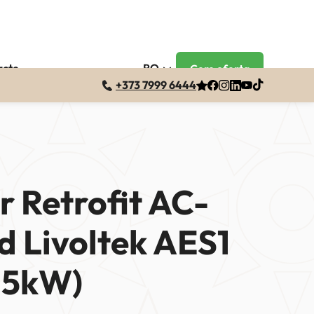
acte
RO
Cere oferta
+373 7999 6444
r Retrofit AC-
d Livoltek AES1
 5kW)