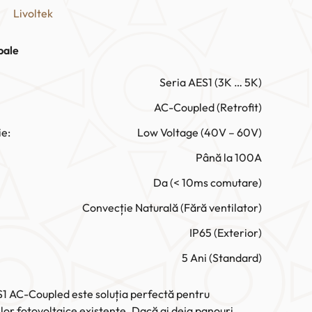
Livoltek
pale
Seria AES1 (3K … 5K)
AC-Coupled (Retrofit)
ie:
Low Voltage (40V – 60V)
Până la 100A
Da (< 10ms comutare)
Convecție Naturală (Fără ventilator)
IP65 (Exterior)
5 Ani (Standard)
S1 AC-Coupled este soluția perfectă pentru
or fotovoltaice existente. Dacă ai deja panouri