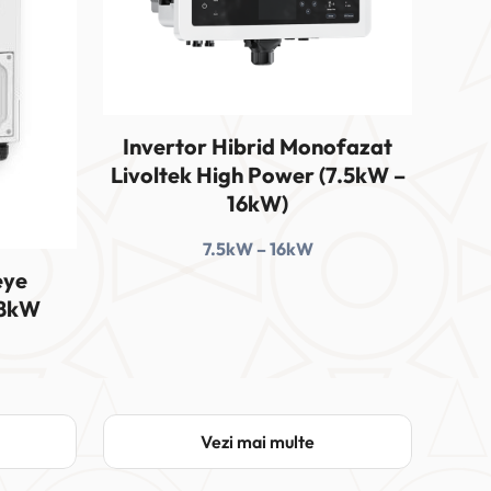
Invertor Hibrid Monofazat
Livoltek High Power (7.5kW –
16kW)
7.5kW – 16kW
eye
-8kW
Vezi mai multe