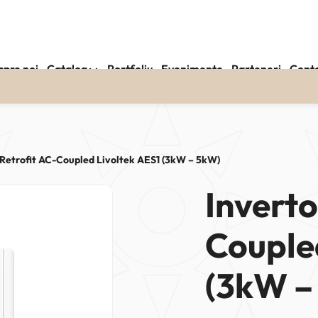
spre noi
Catalog
Portfoliu
Evenimente
Parteneri
Cont
 Retrofit AC-Coupled Livoltek AES1 (3kW – 5kW)
Inverto
Couple
(3kW –