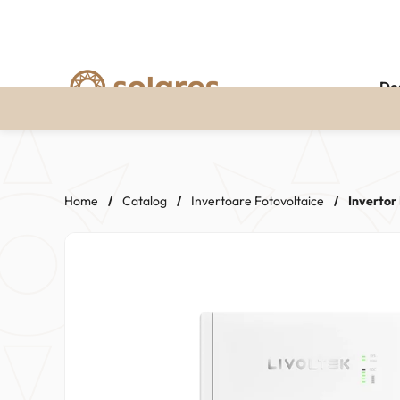
De
Skip
to
content
Home
/
Catalog
/
Invertoare Fotovoltaice
/
Invertor