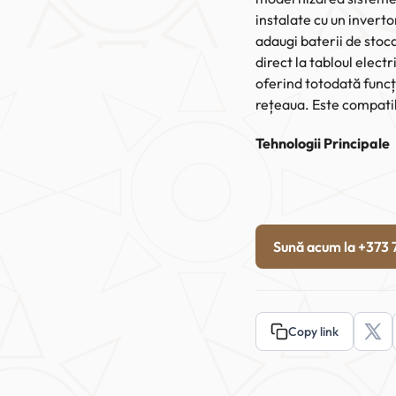
instalate cu un inverto
adaugi baterii de stoc
direct la tabloul elect
oferind totodată func
rețeaua. Este compatibi
Tehnologii Principale
Sună acum la +373
Copy link