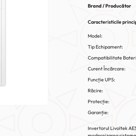
Brand / Producător
Caracteristicile princi
Model:
Tip Echipament:
Compatibilitate Bater
Curent Încărcare:
Funcție UPS:
Răcire:
Protecție:
Garanție:
Invertorul Livoltek AE
modernizarea sistemel