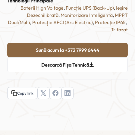
Tehnologii Principale
Baterii High Voltage
, 
Funcție UPS (Back-Up)
, 
Ieșire
Dezechilibrată
, 
Monitorizare Inteligentă
, 
MPPT
Dual/Multi
, 
Protecție AFCI (Arc Electric)
, 
Protecție IP65
, 
Trifazat
Sună acum la +373 7999 6444
Descarcă Fișa Tehnică
Copy link