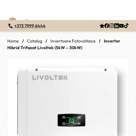
+373 7999 6444
Skip
to
Home
/
Catalog
/
Invertoare Fotovoltaice
/
Invertor
Hibrid Trifazat Livoltek (5kW – 30kW)
content