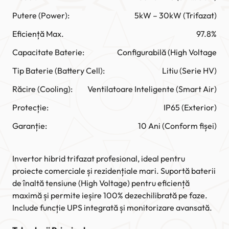
Putere (Power):
5kW – 30kW (Trifazat)
Eficiență Max.
97.8%
Capacitate Baterie:
Configurabilă (High Voltage
Tip Baterie (Battery Cell):
Litiu (Serie HV)
Răcire (Cooling):
Ventilatoare Inteligente (Smart Air)
Protecție:
IP65 (Exterior)
Garanție:
10 Ani (Conform fișei)
Invertor hibrid trifazat profesional, ideal pentru
proiecte comerciale și rezidențiale mari. Suportă baterii
de înaltă tensiune (High Voltage) pentru eficiență
maximă și permite ieșire 100% dezechilibrată pe faze.
Include funcție UPS integrată și monitorizare avansată.