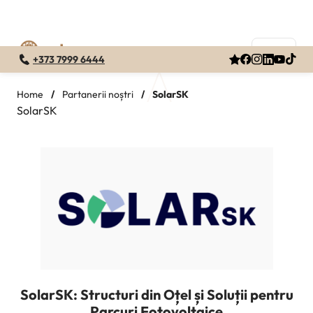
+373 7999 6444
Skip
to
Home
/
Partanerii noștri
/
SolarSK
SolarSK
content
SolarSK: Structuri din Oțel și Soluții pentru
Parcuri Fotovoltaice